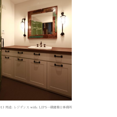
013 用途: レジデンス with: LIPS一級建築士事務所